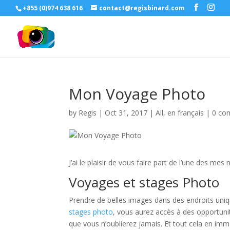
+855 (0)974 638 616
contact@regisbinard.com
Mon Voyage Photo
by
Regis
|
Oct 31, 2017
|
All
,
en français
|
0 co
J’ai le plaisir de vous faire part de l’une des 
Voyages et stages Photo
Prendre de belles images dans des endroits unique
stages photo
, vous aurez accès à des opportuni
que vous n’oublierez jamais. Et tout cela en immor