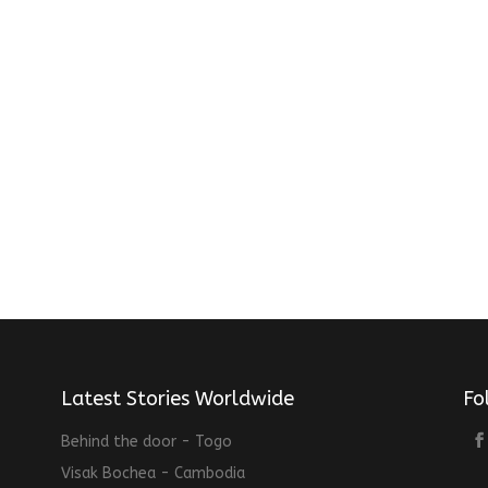
Latest Stories Worldwide
Fo
Behind the door - Togo
Visak Bochea - Cambodia