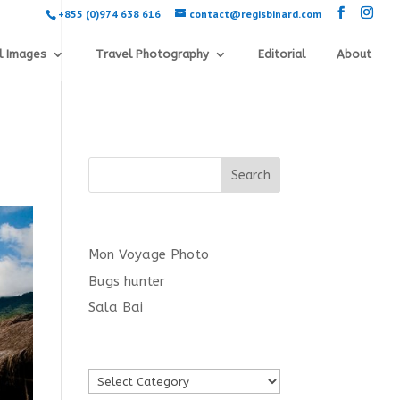
+855 (0)974 638 616
contact@regisbinard.com
l Images
Travel Photography
Editorial
About
Search
Latest posts
Mon Voyage Photo
Bugs hunter
Sala Bai
Languages
Languages