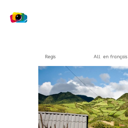
Ces “niakoués” du Vie
by
Regis
|
Sep 28, 2009
|
All
,
en français