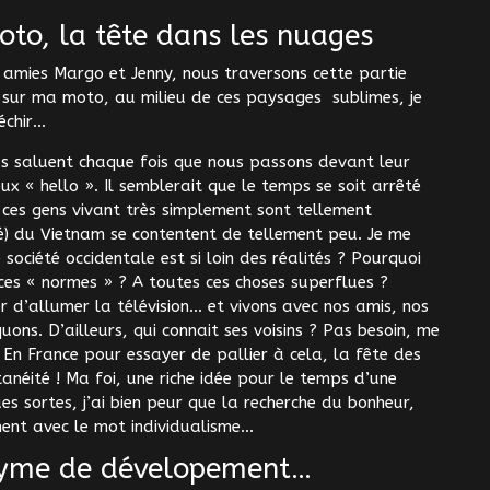
oto, la tête dans les nuages
 amies Margo et Jenny, nous traversons cette partie
 sur ma moto, au milieu de ces paysages sublimes, je
échir…
us saluent chaque fois que nous passons devant leur
x « hello ». Il semblerait que le temps se soit arrêté
ces gens vivant très simplement sont tellement
) du Vietnam se contentent de tellement peu. Je me
ociété occidentale est si loin des réalités ? Pourquoi
es « normes » ? A toutes ces choses superflues ?
d’allumer la télévision… et vivons avec nos amis, nos
ons. D’ailleurs, qui connait ses voisins ? Pas besoin, me
! En France pour essayer de pallier à cela, la fête des
tanéité ! Ma foi, une riche idée pour le temps d’une
es sortes, j’ai bien peur que la recherche du bonheur,
ment avec le mot individualisme…
onyme de dévelopement…