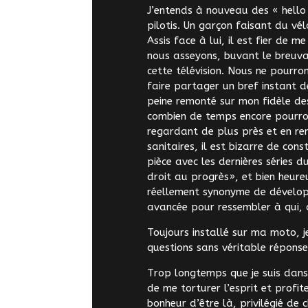
J’entends à nouveau des « hello 
pilotis. Un garçon faisant du vé
Assis face à lui, il est fier de
nous asseyons, buvant le breuva
cette télévision. Nous ne pourr
faire partager un bref instant de
peine remonté sur mon fidèle de
combien de temps encore pourro
regardant de plus près et en r
sanitaires, il est bizarre de con
pièce avec les dernières séries 
droit au progrès», et bien heureu
réellement synonyme de dévelo
avancée pour ressembler à qui, à
Toujours installé sur ma moto, j
questions sans véritable répons
Trop longtemps que je suis dans 
de me torturer l’esprit et profit
bonheur d’être là, privilégié de ch