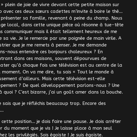
» plein de joie de vivre devant cette petite maison sur
lo avec ces deux sœurs cadettes m’invite à boire le thé…
 me présenter sa famille, revenant à peine du champ. Nous
ge local, dans cette unique pièce où résonne à tue-tête
ons communiquer mais il était tellement heureux de me
 sa vie. Je le remercie par une poignée de main virile. A
strier que je me remets à penser. Je me demande
ns-nous entendre ces bonjours chaleureux ? En
entrant dans ces maisons, souvent dépourvues de
stater qu’à chaque fois une télévision est au centre de la
du moment. On va me dire, tu sais « Tout le monde à
sement d’ailleurs. Mais cette télévision est-elle
ppement ? De quel développement parlons-nous ? Une
 quoi ? C’est bizarre, j’ai un goût amer dans la bouche.
e sais que je réfléchis beaucoup trop. Encore des
e…
cette position… je dois faire une pause. Je dois arrêter
er du moment que je vis ! Je laisse place à mon seul
ez les privilégiés. Sois égoïste ! Je suis égoïste.